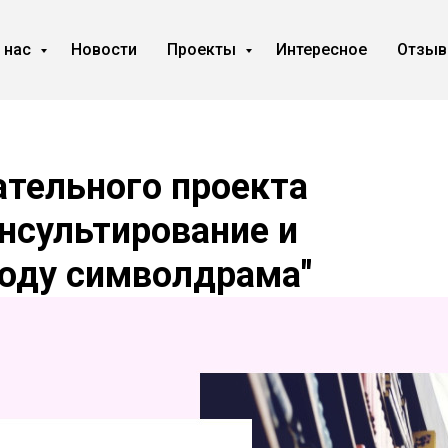
 нас
Новости
Проекты
Интересное
Отзы
ательного проекта
нсультирование и
тоду символдрама"